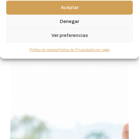
Aceptar
Onicomicosis: el enemigo de tus
Denegar
pies en verano
Ver preferencias
Seguir leyendo
Política de cookies
Política de Privacidad
Aviso Legal