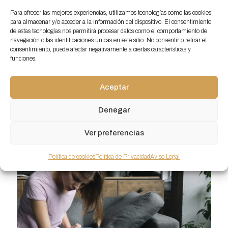
Para ofrecer las mejores experiencias, utilizamos tecnologías como las cookies
para almacenar y/o acceder a la información del dispositivo. El consentimiento
La enfermedad de Sever o
de estas tecnologías nos permitirá procesar datos como el comportamiento de
apofisitis calcánea
navegación o las identificaciones únicas en este sitio. No consentir o retirar el
consentimiento, puede afectar negativamente a ciertas características y
Entre los 8 y los 15 años de edad
funciones.
aproximadamente, nuestro cuerpo experimenta
una serie de cambios repentinos que obedecen
Aceptar
al conocido como “estirón”. En este
[…]
Denegar
0
Seguir leyendo
Ver preferencias
Política de cookies
Política de Privacidad
Aviso Legal