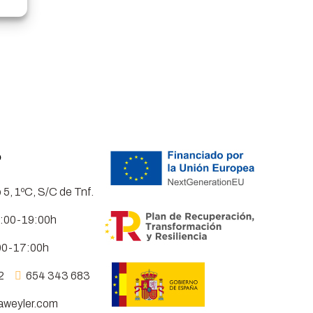
o
5, 1ºC, S/C de Tnf.
8:00-19:00h
00-17:00h
42
654 343 683
aweyler.com