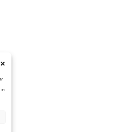
ar
s en