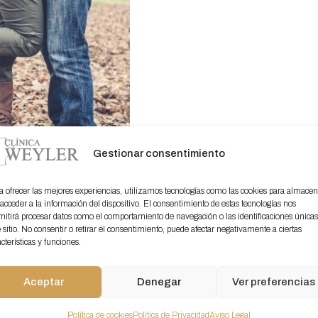
Gestionar consentimiento
 para elegir
a ofrecer las mejores experiencias, utilizamos tecnologías como las cookies para almacen
 calzado de
 acceder a la información del dispositivo. El consentimiento de estas tecnologías nos
mitirá procesar datos como el comportamiento de navegación o las identificaciones única
e sitio. No consentir o retirar el consentimiento, puede afectar negativamente a ciertas
 elegimos un
cterísticas y funciones.
tipo de ropa según la
 el caso de los zapatos
Aceptar
Denegar
Ver preferencias
mente lo mismo. Hay
…]
Política de cookies
Política de Privacidad
Aviso Legal