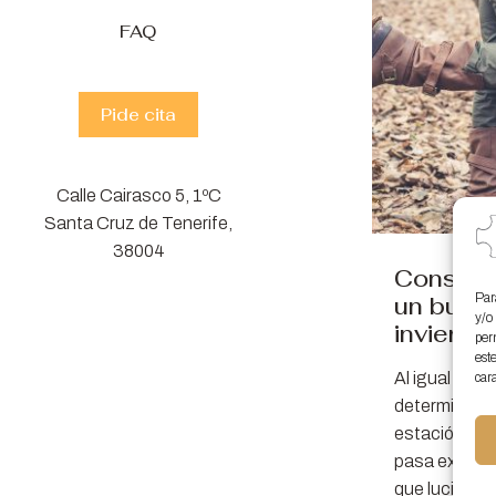
FAQ
Pide cita
Calle Cairasco 5, 1ºC
Santa Cruz de Tenerife,
38004
Consejos
Par
un buen
y/o
invierno
per
est
Al igual que
cara
determinado 
estación, en
pasa exacta
que lucir un
[