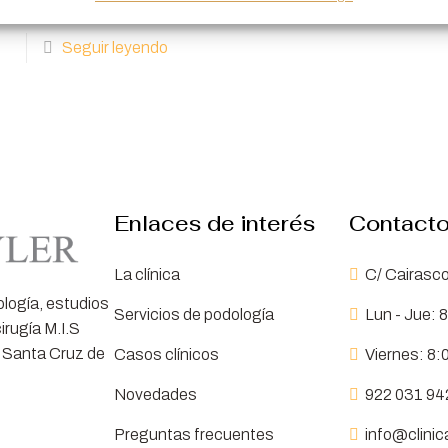
Seguir leyendo
Enlaces de interés
Contact
La clínica
C/ Cairasco 
ología, estudios
Servicios de podología
Lun - Jue: 
irugía M.I.S
 Santa Cruz de
Casos clínicos
Viernes: 8:
Novedades
922 031 9
Preguntas frecuentes
info@clinic